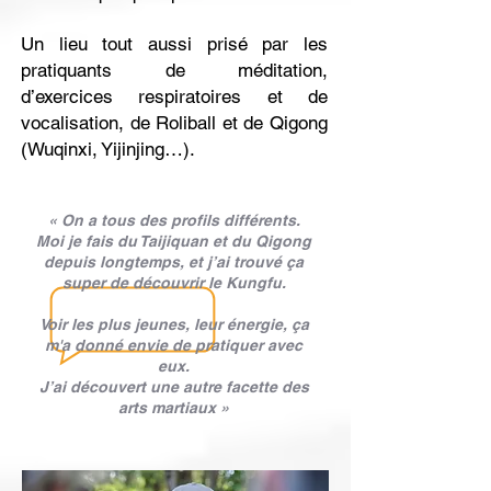
Un lieu tout aussi prisé par les
pratiquants de méditation,
d’exercices respiratoires et de
vocalisation, de Roliball et de Qigong
(Wuqinxi, Yijinjing…).
« On a tous des profils différents.
Moi je fais du Taijiquan et du Qigong
depuis longtemps, et j’ai trouvé ça
super de découvrir le Kungfu.
Voir les plus jeunes, leur énergie, ça
m'a donné envie de pratiquer avec
eux.
J’ai découvert une autre facette des
arts martiaux »