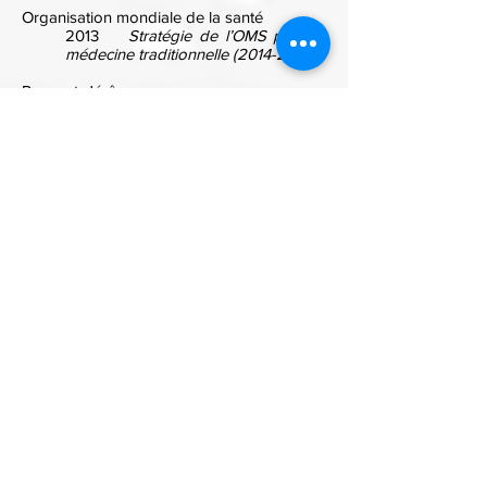
Organisation mondiale de la santé
2013
Stratégie de l’OMS pour la
médecine traditionnelle
(2014-2023)
.
Ravenet, Jérôme
2001
Pensée du geste et geste de
la pensée. Une lecture
philosophique du problème de
l’esprit dans les traités fondamentaux
du Taijiquan
. Thèse de doctorat
sous la direction de F. Jullien,
Université Paris Diderot.
Roll, Jean-Pierre
2003 « La proprioception, un sens
premier ? »
Intellectica
, vol. 36‑37 :
49‑66.
Schipper, Kristofer
1982
Le corps taoïste : corps
physique, corps social
. Paris, Fayard.
Shahar, Meir
2008
The Shaolin monastery :
History, religion and the Chinese
martial arts
. Honolulu, University of