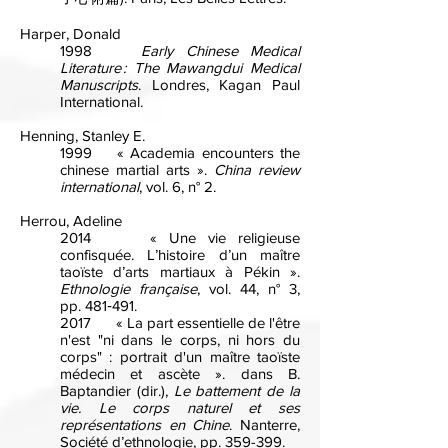
Harper, Donald
1998
Early Chinese Medical
Literature : The Mawangdui Medical
Manuscripts
. Londres, Kagan Paul
International.
Henning, Stanley E.
1999 « Academia encounters the
chinese martial arts ».
China review
international
, vol. 6, n° 2.
Herrou, Adeline
2014 « Une vie religieuse
confisquée. L’histoire d’un maître
taoïste d’arts martiaux à Pékin ».
Ethnologie française
, vol. 44, n° 3,
pp. 481‑491.
2017 « La part essentielle de l'être
n'est "ni dans le corps, ni hors du
corps" : portrait d'un maître taoïste
médecin et ascète ». dans B.
Baptandier (dir.),
Le battement de la
vie. Le corps naturel et ses
représentations en Chine
. Nanterre,
Société d’ethnologie, pp. 359-399.