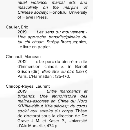
ritual violence, martial arts and
masculinity on the margins of
Chinese society
. Honolulu, University
of Hawaii Press.
Caulier, Eric
2019
Les sens du mouvement -
Une approche transdisciplinaire du
tai chi chuan
. Strépy-Bracquegnies,
Le livre en papier.
Chenault, Marceau
2012 « Le parc du bien-être : rite
d’immersion chinois ». in Benoit
Grison (dir.),
Bien-être ou être bien ?
,
Paris, L’Harmattan : 135‑170.
Chircop-Reyes, Laurent
2019
Entre marchands et
brigands. Une ethnohistoire des
maîtres-escortes en Chine du Nord
(XVIIIe-début XXe siècles) : du corps
social aux savoirs du corps
. Thèse
de doctorat sous la direction de De
Grave J.-M. et Kaser P., Université
d’Aix-Marseille, 474 p.