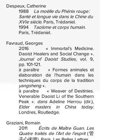
Despeux, Catherine
1988
La moëlle du Phénix rouge :
Santé et longue vie dans le Chine du
XVIe siècle
. Paris, Trédaniel.
1994
Taoïsme et corps humain
.
Paris, Trédaniel.
Favraud, Georges
2016 « Immortal’s Medicine.
Daoist Healers and Social Change ».
Journal of Daoist Studies
, vol. 9,
pp. 101‑121.
à paraître « Formes animales et
élaboration de l’humain dans les
techniques du corps de la tradition
yangsheng
».
à paraître « Weaver of Destinies.
Venerable Daoist Li of the Southern
Peak ».
dans
Adeline Herrou (dir.),
Elder masters in China today
.
Londres, Routledge.
Graziani, Romain
2011
Écrits de Maître Guan. Les
Quatre traités de l’Art de l’esprit
(管
子心術篇). Paris, Les Belles Lettres.