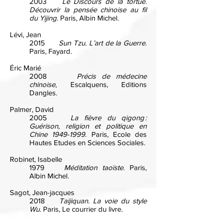
2003
Le Discours de la tortue.
Découvrir la pensée chinoise au fil
du Yijing
. Paris, Albin Michel.
Lévi, Jean
2015
Sun Tzu. L’art de la Guerre
.
Paris, Fayard.
Éric Marié
2008
Précis de médecine
chinoise
, Escalquens, Editions
Dangles.
Palmer, David
2005
La fièvre du qigong :
Guérison, religion et politique en
Chine
1949-1999
. Paris, Ecole des
Hautes Etudes en Sciences Sociales.
Robinet, Isabelle
1979
Méditation taoïste
. Paris,
Albin Michel.
Sagot, Jean-jacques
2018
Taijiquan. La voie du style
Wu
. Paris, Le courrier du livre.